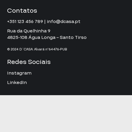
Contatos
+351 123 456 789 | info@dcasa.pt
Rua da Quelhinha 9
4825-108 Água Longa – Santo Tirso
© 2024 D´CASA. Alvará nº64476-PUB
Redes Sociais
Instagram
LinkedIn
Política de Privacidade
|
Política da Qualidade
Apoios e Incentivos (PT2020)