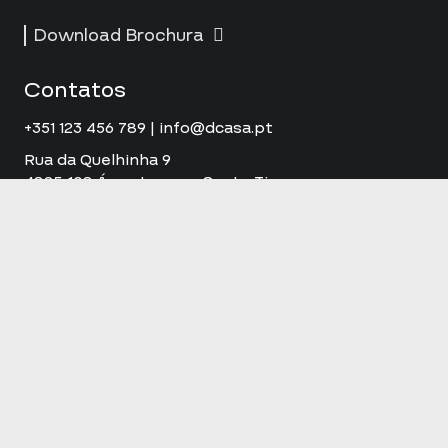
Download Brochura
Contatos
+351 123 456 789 | info@dcasa.pt
Rua da Quelhinha 9
4825-108 Água Longa – Santo Tirso
© 2024 D´CASA. Alvará nº64476-PUB
Redes Sociais
Instagram
LinkedIn