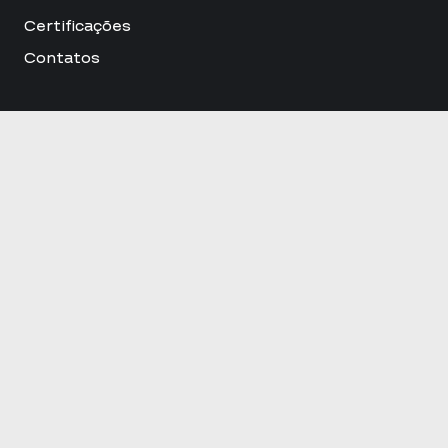
Certificações
Contatos
Download Brochura
Contatos
+351 123 456 789 | info@dcasa.pt
Rua da Quelhinha 9
4825-108 Água Longa – Santo Tirso
© 2024 D´CASA. Alvará nº64476-PUB
Redes Sociais
Instagram
LinkedIn