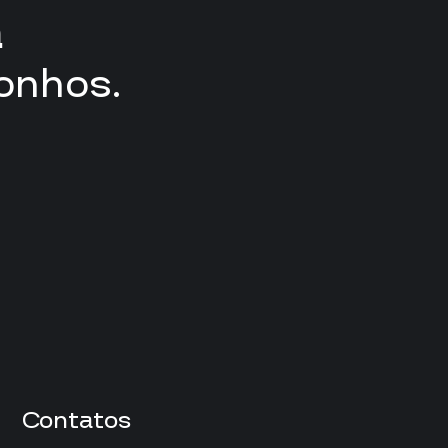
a
onhos.
Contatos