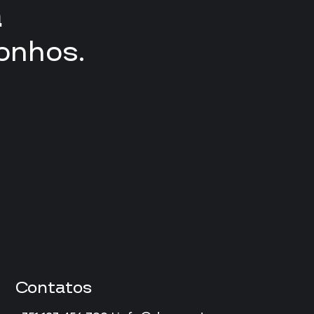
a
onhos.
Contatos